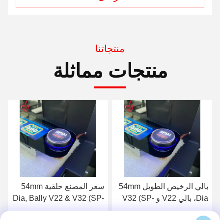
منتجاتنا
منتجات مماثلة
سعر المصنع حلقية 54mm
زر بالي، جولة 54mm Dia،
Dia, Bally V22 & V32 (SP-
بالي V22 و V32 (SP-RND-
RND-Bally) زر Bally للبيع
Bally)