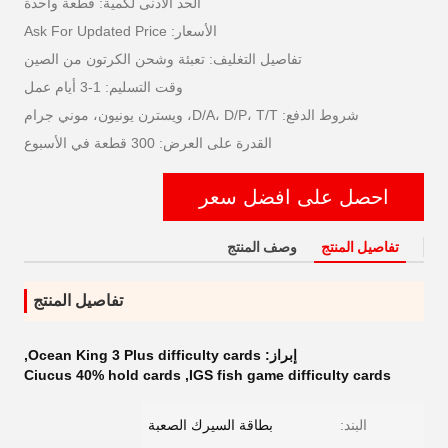
الحد الأدنى لكمية: قطعة واحدة
الأسعار: Ask For Updated Price
تفاصيل التغليف: تعبئة وشحن الكرتون من الصين
وقت التسليم: 1-3 أيام عمل
شروط الدفع: D/A، D/P، T/T، ويسترن يونيون، موني جرام
القدرة على العرض: 300 قطعة في الأسبوع
احصل على افضل سعر
تفاصيل المنتج
وصف المنتج
تفاصيل المنتج
إبراز:
Ocean King 3 Plus difficulty cards
,
Ciucus 40% hold cards
,
IGS fish game difficulty cards
البند:
بطاقة السيرك الصعبة