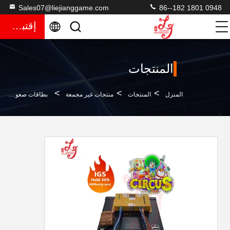
Sales07@liejianggame.com
86--182 1801 0948
إقتباس
المنتجات
>
>
>
المنزل
المنتجات
منتجات غير مجمعة
بطاقات صعوبة Ciucus 40% Hold For Ocean King 3 Plus IGS Fish Game للبيع