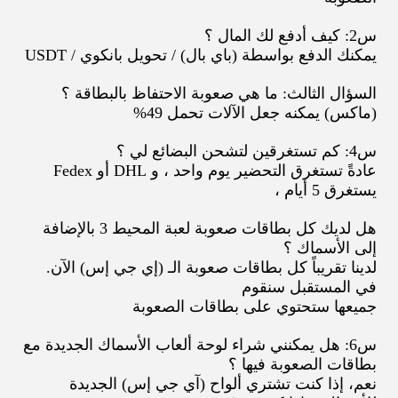
س2: كيف أدفع لك المال ؟
يمكنك الدفع بواسطة (باي بال) / تحويل بانكوي / USDT
السؤال الثالث: ما هي صعوبة الاحتفاظ بالبطاقة ؟
(ماكس) يمكنه جعل الآلات تحمل 49%
س4: كم تستغرقين لتشحن البضائع لي ؟
عادةً تستغرق التحضير يوم واحد ، و DHL أو Fedex
يستغرق 5 أيام ،
هل لديك كل بطاقات صعوبة لعبة المحيط 3 بالإضافة
إلى الأسماك ؟
لدينا تقريباً كل بطاقات صعوبة الـ (إي جي إس) الآن.
في المستقبل سنقوم
جميعها ستحتوي على بطاقات الصعوبة
س6: هل يمكنني شراء لوحة ألعاب الأسماك الجديدة مع
بطاقات الصعوبة فيها ؟
نعم، إذا كنت تشتري ألواح (آي جي إس) الجديدة