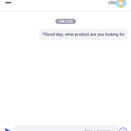
احصل على افضل سعر
احصل على افضل سعر
cris
1:24 AM
Good day, what product are you looking for?
GUANGZHOU LIE JIANG ELECTRONIC
TECHNOLOGY CO., LTD.
Sales07@liejianggame.com
86--182 1801 0948
No.105 ، شمال Shixin الطريق ، Kengtou ، منطقة بانيو ، قوانغتشو
، الصين
الصين جودة جيدة شاشة تعمل باللمس المورد. حقوق الطبع والنشر © 2019-2026