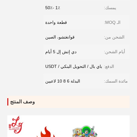
يمسك:
1٪ -50٪
الـ MOQ:
قطعة واحدة
الشحن من:
قوانغتشو، الصين
أيام الشحن:
دي إتش إل 5 أيام
الدفع:
باي بال / التحويل البنكي / USDT
مائدة السمك:
البدلة 6 8 10 لاعبين
وصف المنتج