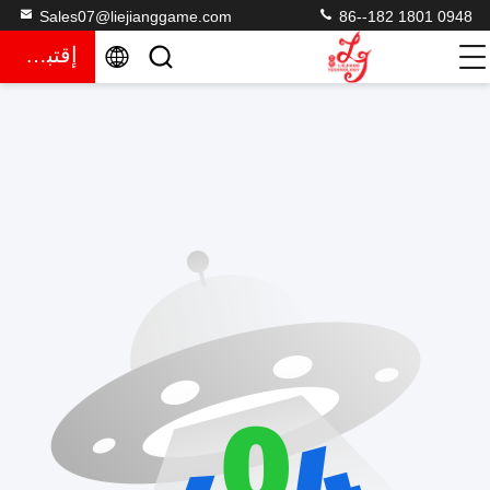
Sales07@liejianggame.com
86--182 1801 0948
إقتباس